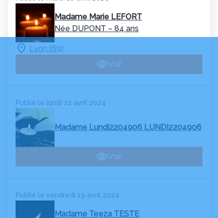
Madame Marie LEFORT
Née DUPONT
– 84 ans
Lyon (69)
Voir
Publié le lundi 22 avril 2024
Madame Lundi2204906 LUNDI2204906
Voir
Publié le vendredi 19 avril 2024
Madame Teeza TESTE