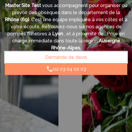
Master Site Test
vous accompagnent pour organiser ou
prévoir des obsèques dans le département de la
Rhône
(69)
. C’est une équipe impliquée à vos côtés et à
votre écoute. Retrouvez-nous sur nos agences de
pompes funèbres à
Lyon
,
et à proximité de
. Prise en
charge immédiate dans toute la région
Auvergne
Rhône-Alpes.
Demande de devis
02 03 04 02 03