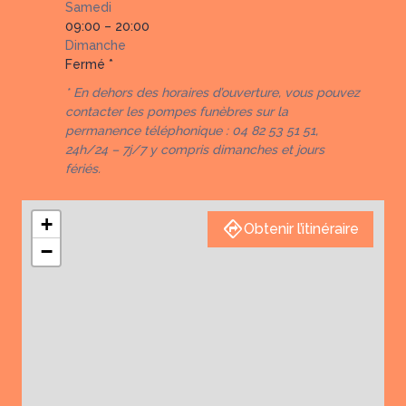
Samedi
09:00 – 20:00
Dimanche
Fermé *
* En dehors des horaires d’ouverture, vous pouvez
contacter les pompes funèbres sur la
permanence téléphonique : 04 82 53 51 51,
24h/24 – 7j/7 y compris dimanches et jours
fériés.
+
Obtenir l’itinéraire
−