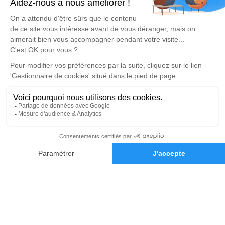
Master
Obtenez un devis
Devis obsèques
Devis prévoyance
Devis marbrerie
Notre agence
Pompes Funèbres Martin Demo
04 82 53 51 51
02 03 04 02 03
Demande de devis
support@simplifia.fr
57 Rue de Saint Cyr – 69009 – Lyon
4.8/5 – 76 avis
Nos réseaux sociaux
Mentions légales
Politique de traitement des données personnelles