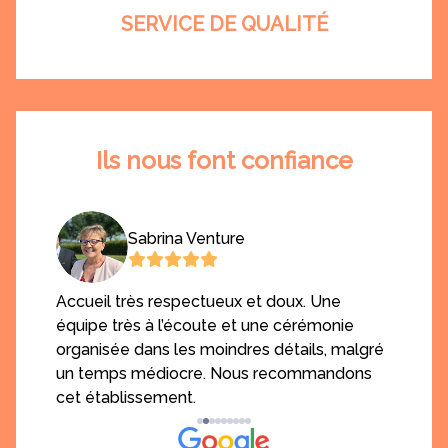
SERVICE DE QUALITÉ
Ils nous font confiance
Sabrina Venture
ns
Accueil très respectueux et doux. Une
Je vo
équipe très à l’écoute et une cérémonie
votre
du
organisée dans les moindres détails, malgré
servi
un temps médiocre. Nous recommandons
votre
cet établissement.
r