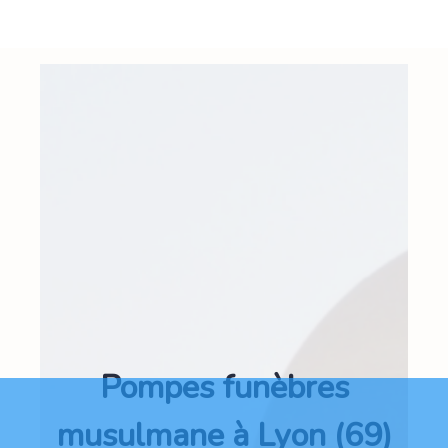
Pompes funèbres
musulmane à Lyon (69)