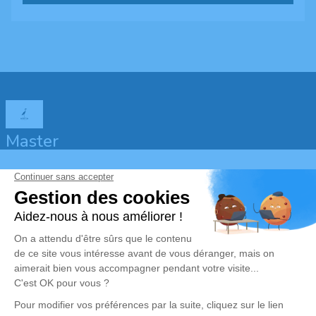
Master
Obtenez un devis
Devis obsèques
Devis prévoyance
Devis marbrerie
Notre agence
Pompes Funèbres Martin Demo