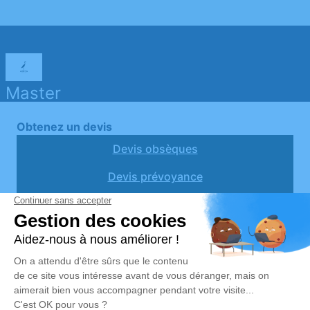
Master
Obtenez un devis
Devis obsèques
Devis prévoyance
Devis marbrerie
Notre agence
Pompes Funèbres Martin Demo
04 82 53 51 51
support@simplifia.fr